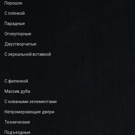
Порошок
С плёнкой
Парадные
Огнеупорные
Двустворчатые
С зеркальной вставкой
С филенкой
Массив дуба
С коваными эелементами
Непромерзающие двери
Технические
Подъездные