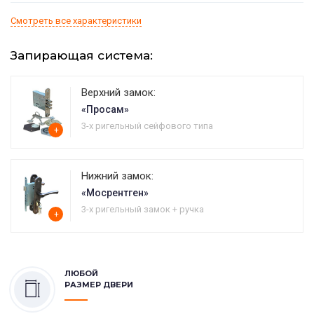
Смотреть все характеристики
Запирающая система:
Верхний замок:
«Просам»
3-х ригельный сейфового типа
+
Нижний замок:
«Мосрентген»
3-х ригельный замок + ручка
+
ЛЮБОЙ
РАЗМЕР ДВЕРИ