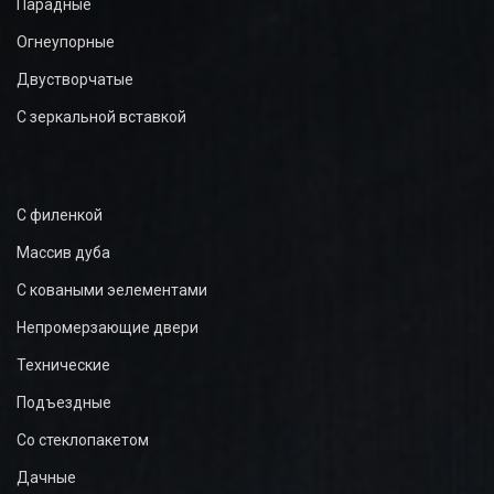
Парадные
Огнеупорные
Двустворчатые
С зеркальной вставкой
С филенкой
Массив дуба
С коваными эелементами
Непромерзающие двери
Технические
Подъездные
Со стеклопакетом
Дачные