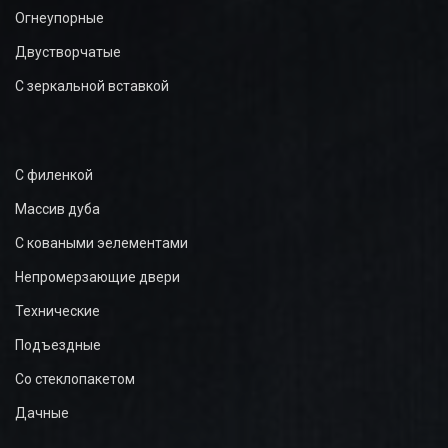
Огнеупорные
Двустворчатые
С зеркальной вставкой
С филенкой
Массив дуба
С коваными эелементами
Непромерзающие двери
Технические
Подъездные
Со стеклопакетом
Дачные