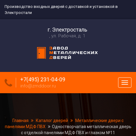
Производство входных дверей с доставкой и установкой в
Электростали
г. Электросталь
ул. Рабочая, д. 1
+7(495) 231-04-09
Пока
info@zmddoor.ru
меню
Главная
Каталог дверей
Металлические двери с
панелями МДФ ПВХ
Одностворчатая металлическая дверь
с отделкой панелями МДФ ПВХ и глазком №11