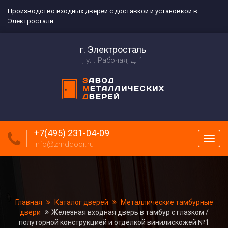
Производство входных дверей с доставкой и установкой в
Электростали
г. Электросталь
ул. Рабочая, д. 1
+7(495) 231-04-09
Пока
info@zmddoor.ru
меню
Главная
Каталог дверей
Металлические тамбурные
двери
Железная входная дверь в тамбур с глазком /
полуторной конструкцией и отделкой винилискожей №1